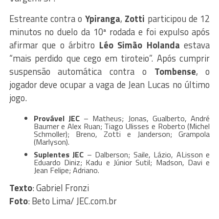
Estreante contra o
Ypiranga
,
Zotti
participou de 12
minutos no duelo da 10ª rodada e foi expulso após
afirmar que o árbitro
Léo
Simão
Holanda
estava
“mais perdido que cego em tiroteio”. Após cumprir
suspensão automática contra o
Tombense
, o
jogador deve ocupar a vaga de Jean Lucas no último
jogo.
Provável JEC
– Matheus; Jonas, Gualberto, André
Baumer e Alex Ruan; Tiago Ulisses e Roberto (Michel
Schmoller); Breno, Zotti e Janderson; Grampola
(Marlyson).
Suplentes JEC
– Dalberson; Saile, Lázio, ALisson e
Eduardo Diniz; Kadu e Júnior Sutil; Madson, Davi e
Jean Felipe; Adriano.
Texto
: Gabriel Fronzi
Foto
: Beto Lima/ JEC.com.br