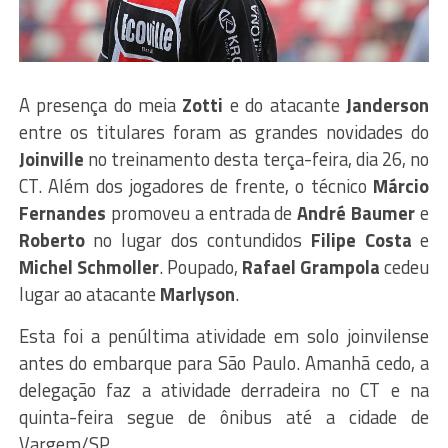
A presença do meia
Zotti
e do atacante
Janderson
entre os titulares foram as grandes novidades do
Joinville
no treinamento desta terça-feira, dia 26, no
CT. Além dos jogadores de frente, o técnico
Márcio
Fernandes
promoveu a entrada de
André
Baumer
e
Roberto
no lugar dos contundidos
Filipe
Costa
e
Michel
Schmoller
. Poupado,
Rafael
Grampola
cedeu
lugar ao atacante
Marlyson
.
Esta foi a penúltima atividade em solo joinvilense
antes do embarque para São Paulo. Amanhã cedo, a
delegação faz a atividade derradeira no CT e na
quinta-feira segue de ônibus até a cidade de
Vargem/SP.