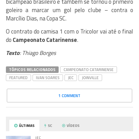
bicampeão brasileiro e também se tornou o primeiro
goleiro a marcar um gol pelo clube – contra o
Marcílio Dias, na Copa SC.
O contrato do camisa 1 com o Tricolor vai até o final
do
Campeonato Catarinense
.
Texto
: Thiago Borges
TÓPICOS RELACIONADOS
CAMPEONATO CATARINENSE
FEATURED
IVAN SOARES
JEC
JOINVILLE
1 COMMENT
ÚLTIMAS
SC
VÍDEOS
JEC