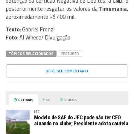
obtenção da Certidão Negativa de Débitos, a
CND,
e
posteriormente resgatar os valores da
Timemania,
aproximadamente R$ 400 mil.
Texto
: Gabriel Fronzi
Foto
: Al Wheda/ Divulgação
TÓPICOS RELACIONADOS
FEATURED
DEIXE SEU COMENTÁRIO
ÚLTIMAS
SC
VÍDEOS
JEC
Modelo de SAF do JEC pode não ter CEO
atuando no clube; Presidente adota cautela