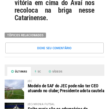
vitória em cima do Avaí nos
recoloca na briga nesse
Catarinense.
TÓPICOS RELACIONADOS
DEIXE SEU COMENTÁRIO
ÚLTIMAS
SC
VÍDEOS
JEC
Modelo de SAF do JEC pode não ter CEO
atuando no clube; Presidente adota cautela
JEC/KRONA FUTSAL
Saiba quais são os adversários do