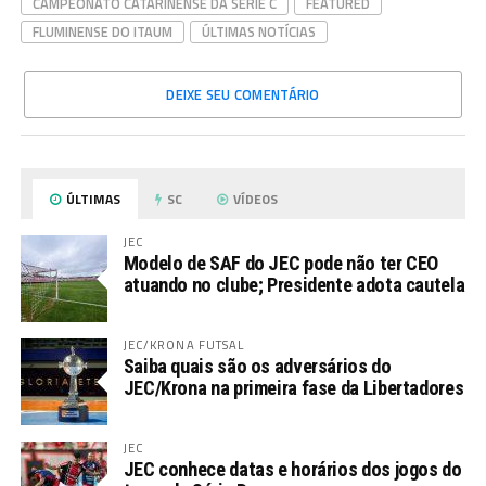
CAMPEONATO CATARINENSE DA SÉRIE C
FEATURED
FLUMINENSE DO ITAUM
ÚLTIMAS NOTÍCIAS
DEIXE SEU COMENTÁRIO
ÚLTIMAS
SC
VÍDEOS
JEC
Modelo de SAF do JEC pode não ter CEO
atuando no clube; Presidente adota cautela
JEC/KRONA FUTSAL
Saiba quais são os adversários do
JEC/Krona na primeira fase da Libertadores
JEC
JEC conhece datas e horários dos jogos do