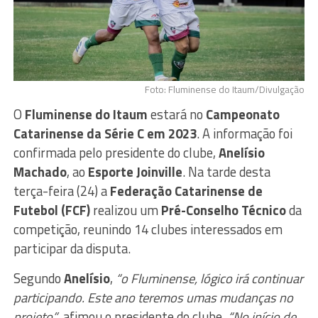
Foto: Fluminense do Itaum/Divulgação
O
Fluminense do Itaum
estará no
Campeonato
Catarinense da Série C em 2023
. A informação foi
confirmada pelo presidente do clube,
Anelísio
Machado
, ao
Esporte Joinville
. Na tarde desta
terça-feira (24) a
Federação Catarinense de
Futebol (FCF)
realizou um
Pré-Conselho Técnico
da
competição, reunindo 14 clubes interessados em
participar da disputa.
Segundo
Anelísio
,
“o Fluminense, lógico irá continuar
participando. Este ano teremos umas mudanças no
projeto”
, afimou o presidente do clube.
“No início de