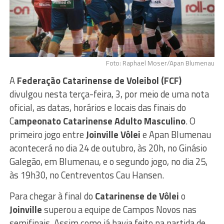
Foto: Raphael Moser/Apan Blumenau
A
Federação Catarinense de Voleibol (FCF)
divulgou nesta terça-feira, 3, por meio de uma nota
oficial, as datas, horários e locais das finais do
C
ampeonato Catarinense Adulto Masculino
. O
primeiro jogo entre
Joinville Vôlei
e Apan Blumenau
acontecerá no dia 24 de outubro, às 20h, no Ginásio
Galegão, em Blumenau, e o segundo jogo, no dia 25,
às 19h30, no Centreventos Cau Hansen.
Para chegar à final do
Catarinense de Vôlei
o
Joinville
superou a equipe de Campos Novos nas
semifinais. Assim como já havia feito na partida de