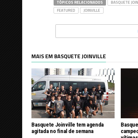
TÓPICOS RELACIONADOS
BASQUETE JOIN
FEATURED
JOINVILLE
MAIS EM BASQUETE JOINVILLE
Basquete Joinville tem agenda
Basque
agitada no final de semana
campeon
vítimas