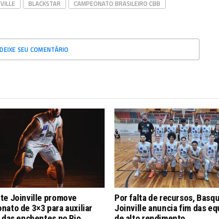
VILLE
BLACKSTAR
CAMPEONATO BRASILEIRO CBB
DEIXE SEU COMENTÁRIO
te Joinville promove
Por falta de recursos, Basq
ato de 3×3 para auxiliar
Joinville anuncia fim das e
 das enchentes no Rio
de alto rendimento