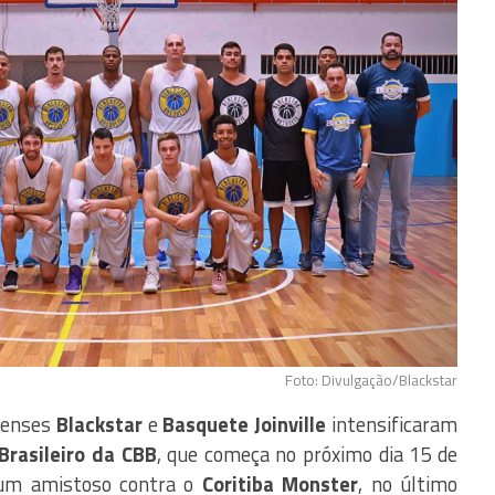
Foto: Divulgação/Blackstar
ilenses
Blackstar
e
Basquete Joinville
intensificaram
rasileiro da CBB
, que começa no próximo dia 15 de
um amistoso contra o
Coritiba Monster
, no último