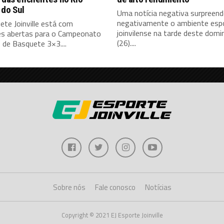
 do Sul
Uma notícia negativa surpreen
negativamente o ambiente esp
te Joinville está com
joinvilense na tarde deste dom
ões abertas para o Campeonato
(26)....
o de Basquete 3×3....
Sobre nós
Fale conosco
Notícias
Copyright © 2021 EJ Esporte Joinville