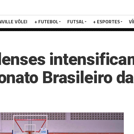
NVILLE VÔLEI
+ FUTEBOL
FUTSAL
+ ESPORTES
V
ilenses intensific
nato Brasileiro d