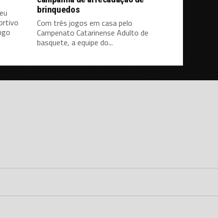
brinquedos
deu
ortivo
Com três jogos em casa pelo
ingo
Campenato Catarinense Adulto de
basquete, a equipe do...