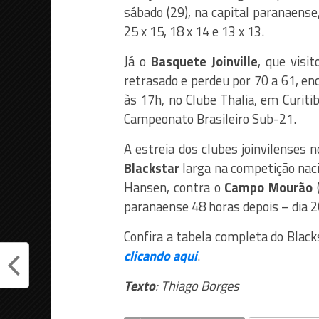
sábado (29), na capital paranaense
25 x 15, 18 x 14 e 13 x 13.
Já o
Basquete Joinville
, que visi
retrasado e perdeu por 70 a 61, 
às 17h, no Clube Thalia, em Curiti
Campeonato Brasileiro Sub-21.
A estreia dos clubes joinvilenses no
Blackstar
larga na competição naci
Hansen, contra o
Campo Mourão
(
paranaense 48 horas depois – dia 2
Confira a tabela completa do Black
clicando aqui
.
Texto
: Thiago Borges