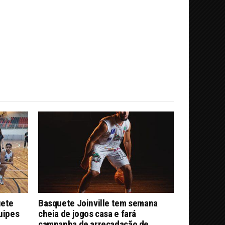
uete
Basquete Joinville tem semana
quipes
cheia de jogos casa e fará
campanha de arrecadação de