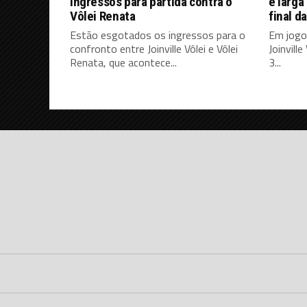
ingressos para partida contra o
e larga
Vôlei Renata
final d
Estão esgotados os ingressos para o
Em jogo 
confronto entre Joinville Vôlei e Vôlei
Joinvill
Renata, que acontece...
3...