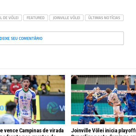
L DE VÔLEI
FEATURED
JOINVILLE VÔLEI
ÚLTIMAS NOTÍCIAS
DEIXE SEU COMENTÁRIO
le vence Campinas de virada
Joinville Vôlei inicia playoff