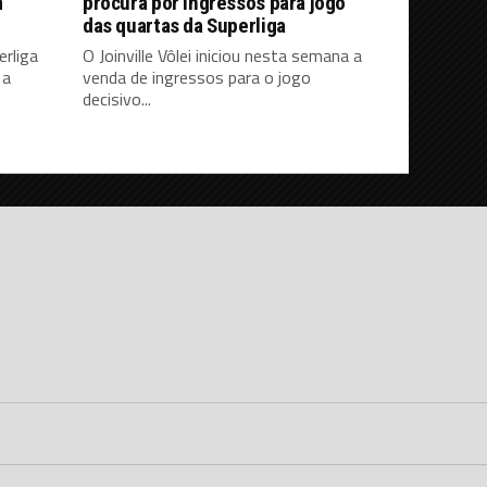
m
procura por ingressos para jogo
das quartas da Superliga
erliga
O Joinville Vôlei iniciou nesta semana a
 a
venda de ingressos para o jogo
decisivo...