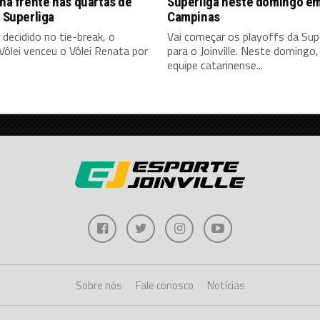
 na frente nas quartas de
Superliga neste domingo e
a Superliga
Campinas
decidido no tie-break, o
Vai começar os playoffs da Sup
e Vôlei venceu o Vôlei Renata por
para o Joinville. Neste domingo,
equipe catarinense...
Sobre nós
Fale conosco
Notícias