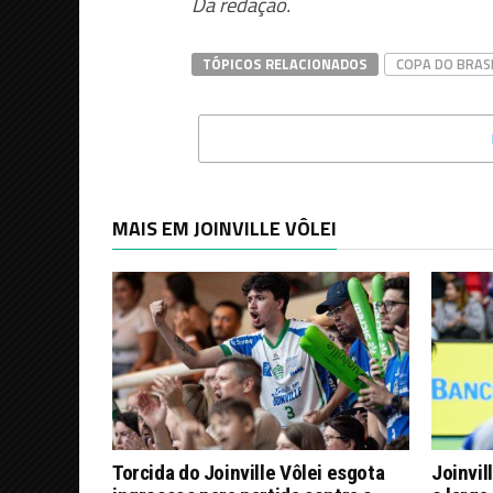
Da redação.
TÓPICOS RELACIONADOS
COPA DO BRASI
MAIS EM JOINVILLE VÔLEI
Torcida do Joinville Vôlei esgota
Joinvil