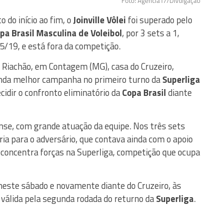
Foto: Agência i7/Divulgação
 do início ao fim, o
Joinville Vôlei
foi superado pelo
pa Brasil Masculina de Voleibol
, por 3 sets a 1,
5/19, e está fora da competição.
do Riachão, em Contagem (MG), casa do Cruzeiro,
unda melhor campanha no primeiro turno da
Superliga
idir o confronto eliminatório da
Copa Brasil
diante
lense, com grande atuação da equipe. Nos três sets
ia para o adversário, que contava ainda com o apoio
concentra forças na Superliga, competição que ocupa
este sábado e novamente diante do Cruzeiro, às
 válida pela segunda rodada do returno da
Superliga
.