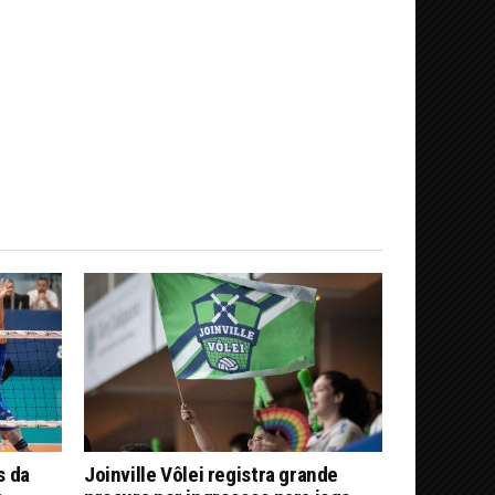
s da
Joinville Vôlei registra grande