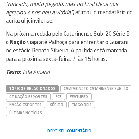
truncado, muito pegado, mas no final Deus nos
agraciou e nos deu a vitória”
, afimou o mandatário do
auriazul joinvilense.
Na próxima rodada pelo Catarinense Sub-20 Série B
o
Nação
viaja até Palhoça para enfrentar o Guarani
no estádio Renato Silveira. A partida está marcada
para a próxima sexta-feira, 7, às 15 horas.
Texto:
Jota Amaral
TÓPICOS RELACIONADOS
CAMPEONATO CATARINENSE SUB-20
CT NAÇÃO ESPORTES
FCF
FEATURED
NAÇÃO ESPORTES
SÉRIE B
TIAGO REIS
ÚLTIMAS NOTÍCIAS
DEIXE SEU COMENTÁRIO