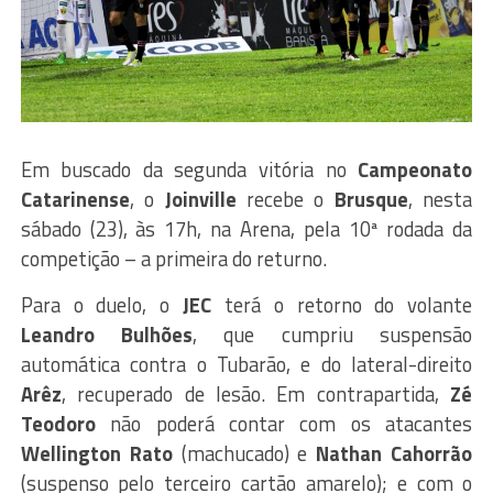
Em buscado da segunda vitória no
Campeonato
Catarinense
, o
Joinville
recebe o
Brusque
, nesta
sábado (23), às 17h, na Arena, pela 10ª rodada da
competição – a primeira do returno.
Para o duelo, o
JEC
terá o retorno do volante
Leandro Bulhões
, que cumpriu suspensão
automática contra o Tubarão, e do lateral-direito
Arêz
, recuperado de lesão. Em contrapartida,
Zé
Teodoro
não poderá contar com os atacantes
Wellington Rato
(machucado) e
Nathan Cahorrão
(suspenso pelo terceiro cartão amarelo); e com o