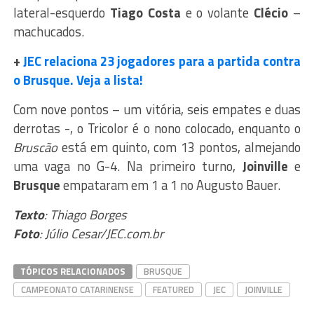
lateral-esquerdo
Tiago Costa
e o volante
Clécio
–
machucados.
+
JEC relaciona 23 jogadores para a partida contra
o Brusque. Veja a lista!
Com nove pontos – um vitória, seis empates e duas
derrotas -, o Tricolor é o nono colocado, enquanto o
Bruscão
está em quinto, com 13 pontos, almejando
uma vaga no G-4. Na primeiro turno,
Joinville
e
Brusque
empataram em 1 a 1 no Augusto Bauer.
Texto
: Thiago Borges
Foto
: Júlio Cesar/JEC.com.br
TÓPICOS RELACIONADOS
BRUSQUE
CAMPEONATO CATARINENSE
FEATURED
JEC
JOINVILLE