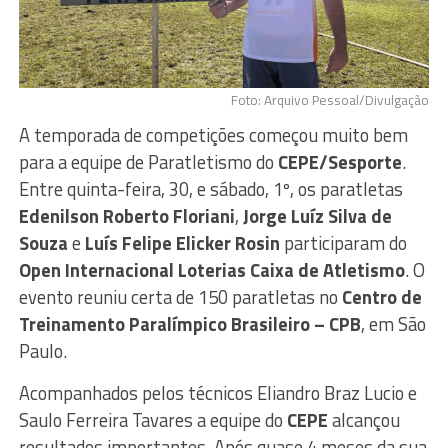
Foto: Arquivo Pessoal/Divulgação
A temporada de competições começou muito bem
para a equipe de Paratletismo do
CEPE/Sesporte
.
Entre quinta-feira, 30, e sábado, 1º, os paratletas
Edenilson Roberto Floriani
,
Jorge Luíz Silva de
Souza
e
Luís Felipe Elicker Rosin
participaram do
Open Internacional Loterias Caixa de Atletismo
. O
evento reuniu certa de 150 paratletas no
Centro de
Treinamento Paralímpico Brasileiro – CPB
, em São
Paulo.
Acompanhados pelos técnicos Eliandro Braz Lucio e
Saulo Ferreira Tavares a equipe do
CEPE
alcançou
resultados importantes. Após quase 4 meses da sua