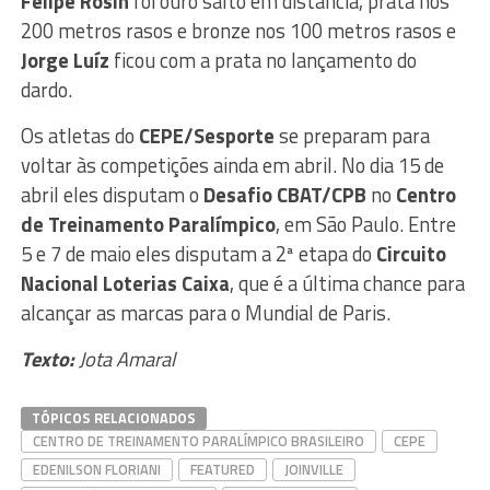
Felipe Rosin
foi ouro salto em distância, prata nos
200 metros rasos e bronze nos 100 metros rasos e
Jorge Luíz
ficou com a prata no lançamento do
dardo.
Os atletas do
CEPE/Sesporte
se preparam para
voltar às competições ainda em abril. No dia 15 de
abril eles disputam o
Desafio CBAT/CPB
no
Centro
de Treinamento Paralímpico
, em São Paulo. Entre
5 e 7 de maio eles disputam a 2ª etapa do
Circuito
Nacional Loterias Caixa
, que é a última chance para
alcançar as marcas para o Mundial de Paris.
Texto:
Jota Amaral
TÓPICOS RELACIONADOS
CENTRO DE TREINAMENTO PARALÍMPICO BRASILEIRO
CEPE
EDENILSON FLORIANI
FEATURED
JOINVILLE