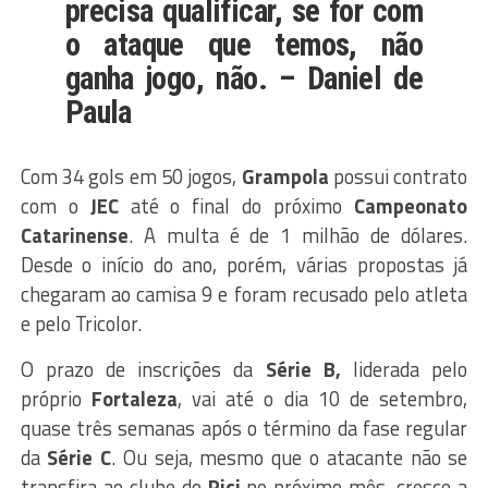
precisa qualificar, se for com
o ataque que temos, não
ganha jogo, não
. – Daniel de
Paula
Com 34 gols em 50 jogos,
Grampola
possui contrato
com o
JEC
até o final do próximo
Campeonato
Catarinense
. A multa é de 1 milhão de dólares.
Desde o início do ano, porém, várias propostas já
chegaram ao camisa 9 e foram recusado pelo atleta
e pelo Tricolor.
O prazo de inscrições da
Série B,
liderada pelo
próprio
Fortaleza
, vai até o dia 10 de setembro,
quase três semanas após o término da fase regular
da
Série C
. Ou seja, mesmo que o atacante não se
transfira ao clube do
Pici
no próximo mês, cresce a