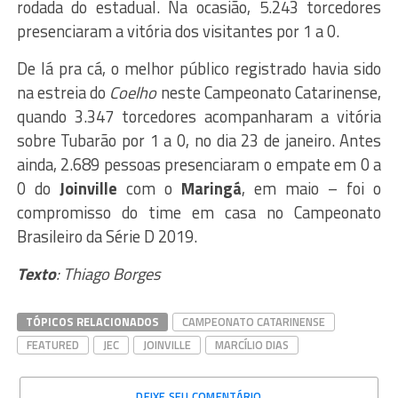
rodada do estadual. Na ocasião, 5.243 torcedores
presenciaram a vitória dos visitantes por 1 a 0.
De lá pra cá, o melhor público registrado havia sido
na estreia do
Coelho
neste Campeonato Catarinense,
quando 3.347 torcedores acompanharam a vitória
sobre Tubarão por 1 a 0, no dia 23 de janeiro. Antes
ainda, 2.689 pessoas presenciaram o empate em 0 a
0 do
Joinville
com o
Maringá
, em maio – foi o
compromisso do time em casa no Campeonato
Brasileiro da Série D 2019.
Texto
: Thiago Borges
TÓPICOS RELACIONADOS
CAMPEONATO CATARINENSE
FEATURED
JEC
JOINVILLE
MARCÍLIO DIAS
DEIXE SEU COMENTÁRIO