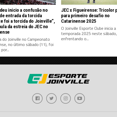
eu inicio a confusão no
JEC x Figueirense: Tricolor 
de entrada da torcida
para primeiro desafio no
te foi a torcida do Joinville”,
Catarinense 2025
ula da estreia do JEC no
O Joinville Esporte Clube inicia a
nense
temporada 2025 neste sábado, 
enfrentando o...
a do Joinville no Campeonato
nse, no último sábado (11), foi
por...