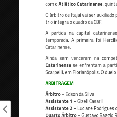
com o
Atlético Catarinense
, quint
O árbitro de Itajaí vai ser auxiliado
trio integra o quadro da CBF.
A partida na capital catarinen
temporada. A primeira foi Hercí
Catarinense.
Ainda sem venceram na compet
Catarinense
se enfrentam a partir
Scarpelli, em Florianópolis. O duel
ARBITRAGEM
Árbitro
– Edson da Silva
Assistente 1
– Gizeli Casaril
Assistente 2
– Luciane Rodrigues 
Quarto Árbitro
– Gustavo Baggio R