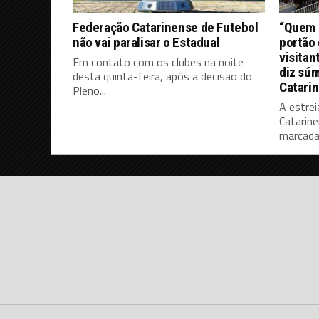
Federação Catarinense de Futebol
“Quem d
não vai paralisar o Estadual
portão 
visitan
Em contato com os clubes na noite
diz súm
desta quinta-feira, após a decisão do
Catari
Pleno...
A estrei
Catarine
marcada 