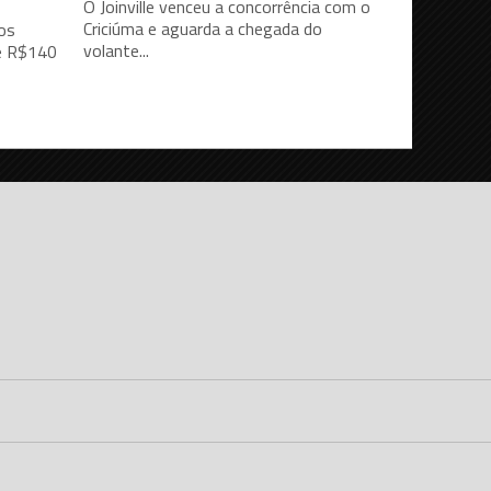
O Joinville venceu a concorrência com o
Criciúma e aguarda a chegada do
os
volante...
se R$140