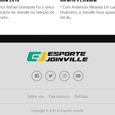
nte Rafael Grampola foi o único
* Com Anderson Miranda Em ca
tante do Joinville na Seleção do
financeiro, o Joinville teve qua
ato...
mil de...
Sobre nós
Fale conosco
Notícias
Copyright © 2021 EJ Esporte Joinville