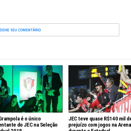
DEIXE SEU COMENTÁRIO
Grampola é o único
JEC teve quase R$140 mil d
entante do JEC na Seleção
prejuízo com jogos na Aren
adual 2018
durante o Estadual