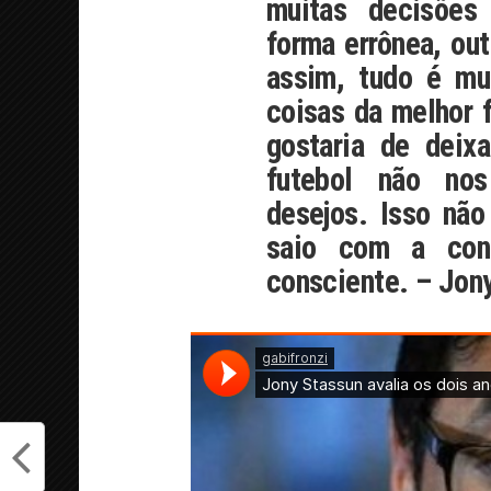
muitas decisões
forma errônea, ou
assim, tudo é mu
coisas da melhor 
gostaria de deix
futebol não nos
desejos. Isso nã
saio com a cons
consciente. – Jon