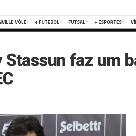
NVILLE VÔLEI
+ FUTEBOL
FUTSAL
+ ESPORTES
V
y Stassun faz um b
EC