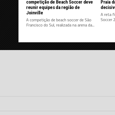
competição de Beach Soccer deve
Praia 
reunir equipes da região de
decisi
Joinville
A reta 
Soccer 2
A competição de beach soccer de São
Francisco do Sul, realizada na arena da...