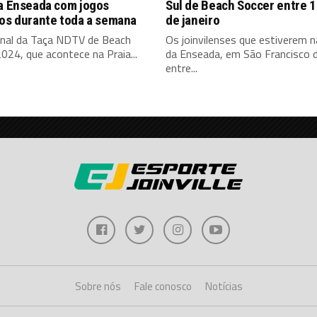
da Enseada com jogos
Sul de Beach Soccer entre 1
vos durante toda a semana
de janeiro
final da Taça NDTV de Beach
Os joinvilenses que estiverem n
024, que acontece na Praia...
da Enseada, em São Francisco d
entre...
Sobre nós
Fale conosco
Notícias