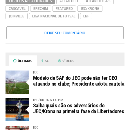
TÓPICOS RELACIONADOS
ATLÂNTICO
ATLÂNTICO-RS
CASCAVEL
ERECHIM
FEATURED
JEC/KRONA
JOINVILLE
LIGA NACIONAL DE FUTSAL
LNF
DEIXE SEU COMENTÁRIO
ÚLTIMAS
SC
VÍDEOS
JEC
Modelo de SAF do JEC pode não ter CEO
atuando no clube; Presidente adota cautela
JEC/KRONA FUTSAL
Saiba quais são os adversários do
JEC/Krona na primeira fase da Libertadores
JEC