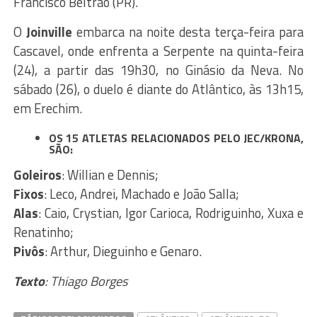
Francisco Beltrão (PR).
O
Joinville
embarca na noite desta terça-feira para
Cascavel, onde enfrenta a Serpente na quinta-feira
(24), a partir das 19h30, no Ginásio da Neva. No
sábado (26), o duelo é diante do Atlântico, às 13h15,
em Erechim.
OS 15 ATLETAS RELACIONADOS PELO JEC/KRONA,
SÃO:
Goleiros
: Willian e Dennis;
Fixos
: Leco, Andrei, Machado e João Salla;
Alas
: Caio, Crystian, Igor Carioca, Rodriguinho, Xuxa e
Renatinho;
Pivôs
: Arthur, Dieguinho e Genaro.
Texto
: Thiago Borges