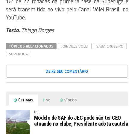
16ª de 22 rodadas da primeira fase da Superliga e
será transmitido ao vivo pelo Canal Vôlei Brasil, no
YouTube.
Texto
: Thiago Borges
TÓPICOS RELACIONADOS
JOINVILLE VÔLEI
SADA CRUZEIRO
SUPERLIGA
DEIXE SEU COMENTÁRIO
ÚLTIMAS
SC
VÍDEOS
JEC
Modelo de SAF do JEC pode não ter CEO
atuando no clube; Presidente adota cautela