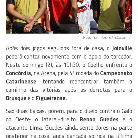
Foto: Yan Pedro/JEC.com.br
Após dois jogos seguidos fora de casa, o
Joinville
poderá contar novamente com o apoio do torcedor.
Neste domingo (2), às 19h30, o Coelho enfrenta o
Concórdia
, na Arena, pela 4ª rodada do
Campeonato
Catarinense
, tentando reencontrar também o
caminho das vitórias após as derrotas para o
Brusque
e o
Figueirense
.
São duas baixas, porém, para o duelo contra o Galo
do Oeste: o lateral-direito
Renan Guedes
e o
atacante
Lima
. Guedes ainda sente dores na parte
posterior na coxa, após pancada sofrida na última