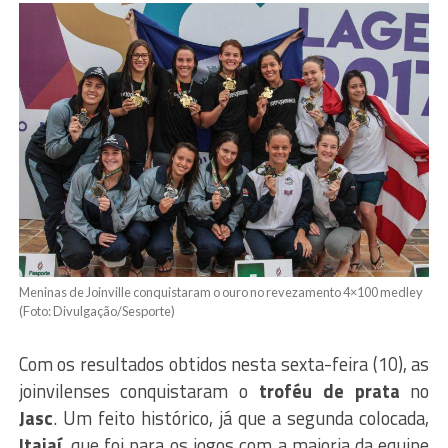
Meninas de Joinville conquistaram o ouro no revezamento 4×100 medley
(Foto: Divulgação/Sesporte)
Com os resultados obtidos nesta sexta-feira (10), as
joinvilenses conquistaram o
troféu de prata
no
Jasc
. Um feito histórico, já que a segunda colocada,
Itajaí
, que foi para os jogos com a maioria da equipe