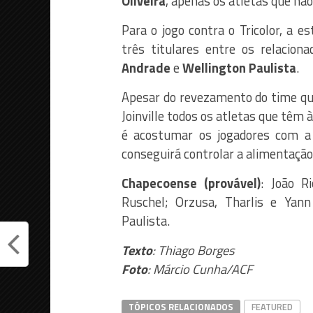
Oliveira
, apenas os atletas que nã
Para o jogo contra o Tricolor, a 
três titulares entre os relaciona
Andrade
e
Wellington Paulista
.
Apesar do revezamento do time que d
Joinville todos os atletas que têm 
é acostumar os jogadores com 
conseguirá controlar a alimentaçã
Chapecoense (provável)
: João Ri
Ruschel; Orzusa, Tharlis e Yann
Paulista.
Texto
: Thiago Borges
Foto
: Márcio Cunha/ACF
TÓPICOS RELACIONADOS
FEATURED