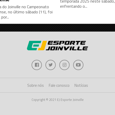
temporada 2025 neste sábado, 
enfrentando o...
a do Joinville no Campeonato
nse, no último sábado (11), foi
por...
Sobre nós
Fale conosco
Notícias
Copyright © 2021 EJ Esporte Joinville