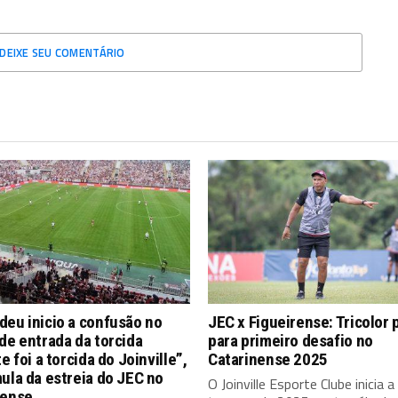
DEIXE SEU COMENTÁRIO
eu inicio a confusão no
JEC x Figueirense: Tricolor 
de entrada da torcida
para primeiro desafio no
te foi a torcida do Joinville”,
Catarinense 2025
ula da estreia do JEC no
O Joinville Esporte Clube inicia a
nense