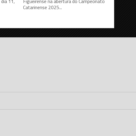
dia 11,
Figueirense na abertura do Campeonato
Catarinense 2025...