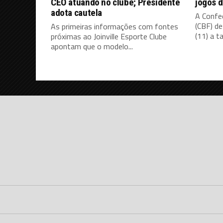
CEO atuando no clube; Presidente
jogos d
adota cautela
A Confed
(CBF) d
As primeiras informações com fontes
(11) a ta
próximas ao Joinville Esporte Clube
apontam que o modelo...