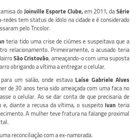
 camisa do
Joinville Esporte Clube,
em 2011, da
Série
a-redes tem status de ídolo na cidade e é considerado
ssaram pelo Tricolor.
an
teria tido uma crise de ciúmes e suspeitava que a
ro relacionamento. Primeiramente, o acusado teria
airro
São Cristovão
, ameaçando-o com uma suposta
rro obrigando a vítima a entregar o celular.
o para um salão, onde estava
Laíse Gabriele Alves
her de 30 anos teria sido ameaçada com uma faca no
se o celular. Ao se dar conta de que precisaria de
 e, diante a recusa da vítima, o suspeito
Ivan
teria
ecimento. A mulher teve fratura na falange proximal
tal.
 uma reconciliação com a ex-namorada.