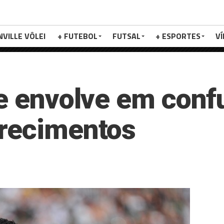
NVILLE VÔLEI
+ FUTEBOL
FUTSAL
+ ESPORTES
V
se envolve em confu
arecimentos