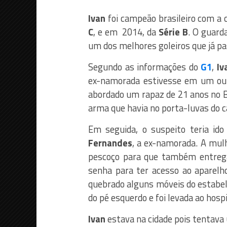
Ivan
foi campeão brasileiro com a
C
, e em 2014, da
Série B
. O guard
um dos melhores goleiros que já pa
Segundo as informações do
G1
,
Iv
ex-namorada estivesse em um out
abordado um rapaz de 21 anos no B
arma que havia no porta-luvas do ca
Em seguida, o suspeito teria id
Fernandes
, a ex-namorada. A mul
pescoço para que também entregas
senha para ter acesso ao aparelho
quebrado alguns móveis do estabel
do pé esquerdo e foi levada ao hospi
Ivan
estava na cidade pois tentava