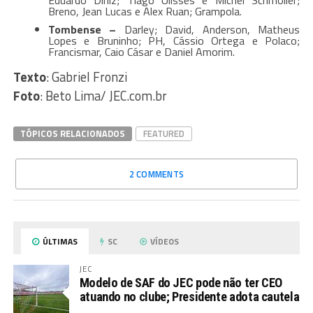
Breno, Jean Lucas e Alex Ruan; Grampola.
Tombense –
Darley; David, Anderson, Matheus
Lopes e Bruninho; PH, Cássio Ortega e Polaco;
Francismar, Caio Cásar e Daniel Amorim.
Texto
: Gabriel Fronzi
Foto
: Beto Lima/ JEC.com.br
TÓPICOS RELACIONADOS
FEATURED
2 COMMENTS
ÚLTIMAS
SC
VÍDEOS
JEC
Modelo de SAF do JEC pode não ter CEO
atuando no clube; Presidente adota cautela