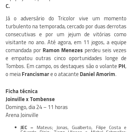
C.
Já o adversário do Tricolor vive um momento
turbulento na temporada, cercado por duas derrotas
consecutivas e por um jejum de vitórias como
visitante no ano. Até agora, em 11 jogos, a equipe
comandada por
Ramon
Menezes
perdeu seis vezes
e empatou outras cinco oportunidades longe de
Tombos. Em campo, os destaques são o volante
PH
,
o meia
Francismar
e o atacante
Daniel
Amorim
.
Ficha técnica
Joinville x Tombense
Domingo, dia 24 – 11 horas
Arena Joinville
JEC –
Mateus; Jonas, Gualberto, Filipe Costa e
Eduardo Diniz; Tiago Ulisses e Michel Schmoller;