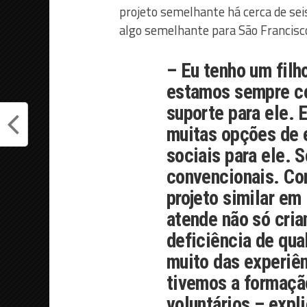
projeto semelhante há cerca de sei
algo semelhante para São Francisco
– Eu tenho um filh
estamos sempre co
suporte para ele. 
muitas opções de 
sociais para ele. 
convencionais. Co
projeto similar em 
atende não só cri
deficiência de qua
muito das experiênc
tivemos a formaçã
voluntários – expli