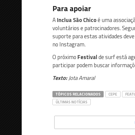
Para apoiar
A
Inclua São Chico
é uma associaçã
voluntários e patrocinadores. Segu
suporte para estas atividades deve
no Instagram.
O próximo
Festival
de surf está ag
participar podem buscar informaçõe
Texto:
Jota Amaral
TÓPICOS RELACIONADOS
CEPE
FEAT
ÚLTIMAS NOTÍCIAS