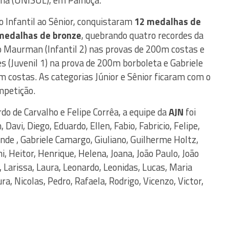
ina (UNISUL), em Palhoça.
o Infantil ao Sênior, conquistaram
12 medalhas de
 medalhas de bronze
, quebrando quatro recordes da
 Maurman (Infantil 2) nas provas de 200m costas e
 (Juvenil 1) na prova de 200m borboleta e Gabriele
m costas. As categorias Júnior e Sênior ficaram com o
mpetição.
o de Carvalho e Felipe Corrêa, a equipe da
AJN
foi
vi, Diego, Eduardo, Ellen, Fabio, Fabricio, Felipe,
nde , Gabriele Camargo, Giuliano, Guilherme Holtz,
, Heitor, Henrique, Helena, Joana, João Paulo, João
 Larissa, Laura, Leonardo, Leonidas, Lucas, Maria
a, Nicolas, Pedro, Rafaela, Rodrigo, Vicenzo, Victor,