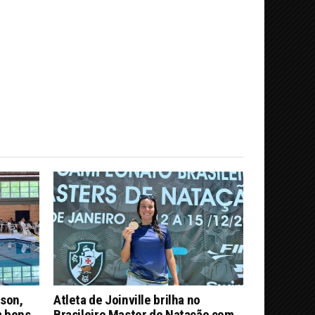
son,
Atleta de Joinville brilha no
m bons
Brasileiro Master de Natação com