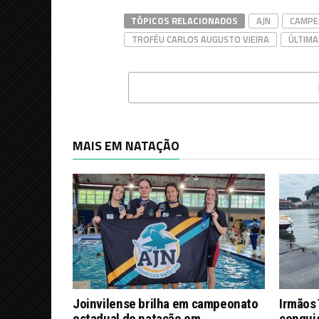
TÓPICOS RELACIONADOS
AJN
CAMPE
TROFÉU CARLOS AUGUSTO VIEIRA
ÚLTIMA
MAIS EM NATAÇÃO
Joinvilense brilha em campeonato
Irmãos
estadual de natação em
conquis