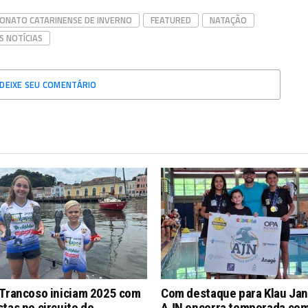
ONATO CATARINENSE DE INVERNO
FEATURED
NATAÇÃO
S NOTÍCIAS
DEIXE SEU COMENTÁRIO
 Trancoso iniciam 2025 com
Com destaque para Klau Jan
tas no circuito de
AJN encerra temporada co