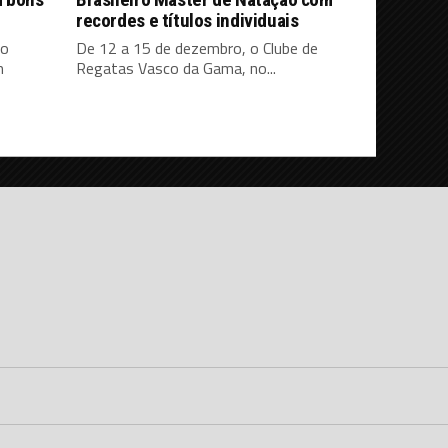
recordes e títulos individuais
 o
De 12 a 15 de dezembro, o Clube de
m
Regatas Vasco da Gama, no...