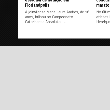
Florianópolis
marato
A joinvilense Maria Laura Andres, de 16
No últi
anos, brilhou no Campeonato
atletas 
Catarinense Absoluto –...
Henrique.