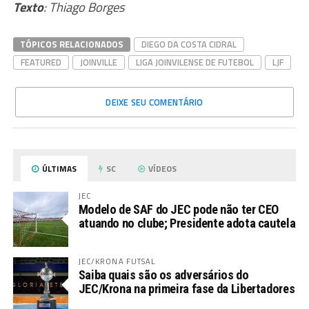
Texto
: Thiago Borges
TÓPICOS RELACIONADOS
DIEGO DA COSTA CIDRAL
FEATURED
JOINVILLE
LIGA JOINVILENSE DE FUTEBOL
LJF
DEIXE SEU COMENTÁRIO
ÚLTIMAS
SC
VÍDEOS
JEC
Modelo de SAF do JEC pode não ter CEO
atuando no clube; Presidente adota cautela
JEC/KRONA FUTSAL
Saiba quais são os adversários do
JEC/Krona na primeira fase da Libertadores