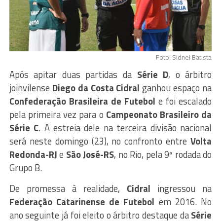
Foto: Sidnei Batista
Após apitar duas partidas da
Série D
, o árbitro
joinvilense
Diego da Costa Cidral
ganhou espaço na
Confederação Brasileira de Futebol
e foi escalado
pela primeira vez para o
Campeonato Brasileiro da
Série C
. A estreia dele na terceira divisão nacional
será neste domingo (23), no confronto entre
Volta
Redonda-RJ
e
São José-RS
, no Rio, pela 9ª rodada do
Grupo B.
De promessa à realidade,
Cidral
ingressou na
Federação Catarinense de Futebol
em 2016. No
ano seguinte já foi eleito o árbitro destaque da
Série