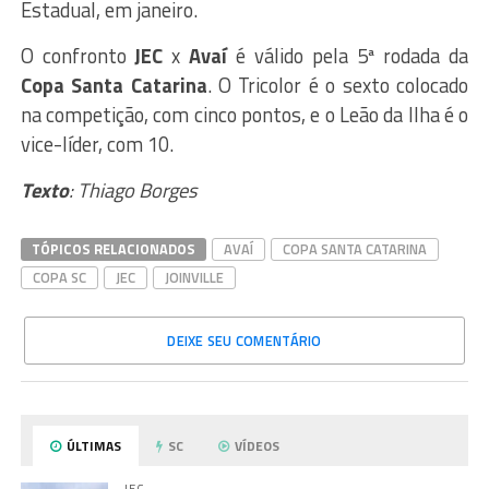
Estadual, em janeiro.
O confronto
JEC
x
Avaí
é válido pela 5ª rodada da
Copa Santa Catarina
. O Tricolor é o sexto colocado
na competição, com cinco pontos, e o Leão da Ilha é o
vice-líder, com 10.
Texto
: Thiago Borges
TÓPICOS RELACIONADOS
AVAÍ
COPA SANTA CATARINA
COPA SC
JEC
JOINVILLE
DEIXE SEU COMENTÁRIO
ÚLTIMAS
SC
VÍDEOS
JEC