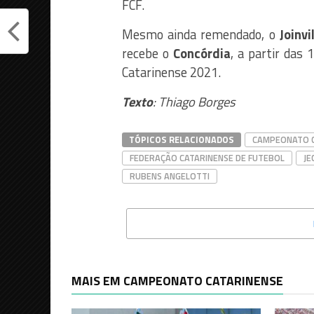
FCF.
Mesmo ainda remendado, o
Joinvi
recebe o
Concórdia
, a partir das
Catarinense 2021.
Texto
: Thiago Borges
TÓPICOS RELACIONADOS
CAMPEONATO C
FEDERAÇÃO CATARINENSE DE FUTEBOL
JE
RUBENS ANGELOTTI
MAIS EM CAMPEONATO CATARINENSE