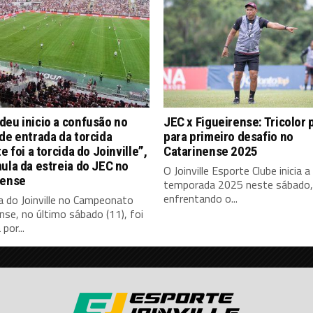
eu inicio a confusão no
JEC x Figueirense: Tricolor 
de entrada da torcida
para primeiro desafio no
te foi a torcida do Joinville”,
Catarinense 2025
ula da estreia do JEC no
O Joinville Esporte Clube inicia a
nense
temporada 2025 neste sábado, 
enfrentando o...
a do Joinville no Campeonato
nse, no último sábado (11), foi
por...