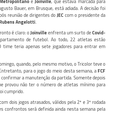
Metropolitano
e
Joinville
, que estava marcada para
Augusto Bauer, em Brusque, está adiada. A decisão foi
após reunião de dirigentes do
JEC
com o presidente da
Rubens Angelotti
.
onto é claro: o
Joinville
enfrenta um surto de
Covid-
partamento de futebol. Ao todo, 22 atletas estão
 time teria apenas sete jogadores para entrar em
omingo, quando, pelo mesmo motivo, o Tricolor teve o
Entretanto, para o jogo do meio desta semana, a
FCF
 confirmar a manutenção da partida. Somente depois
ube provou não ter o número de atletas mínimo para
foi cumprido.
com dois jogos atrasados, válidos pela 2ª e 3ª rodada
es confrontos será definida ainda nesta semana pela