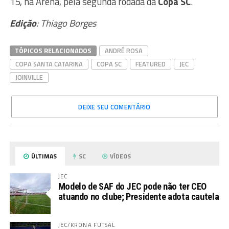
15, na Arena, pela segunda rodada da
Copa SC
.
Edição
: Thiago Borges
TÓPICOS RELACIONADOS
ANDRÉ ROSA
COPA SANTA CATARINA
COPA SC
FEATURED
JEC
JOINVILLE
DEIXE SEU COMENTÁRIO
ÚLTIMAS
SC
VÍDEOS
JEC
Modelo de SAF do JEC pode não ter CEO
atuando no clube; Presidente adota cautela
JEC/KRONA FUTSAL