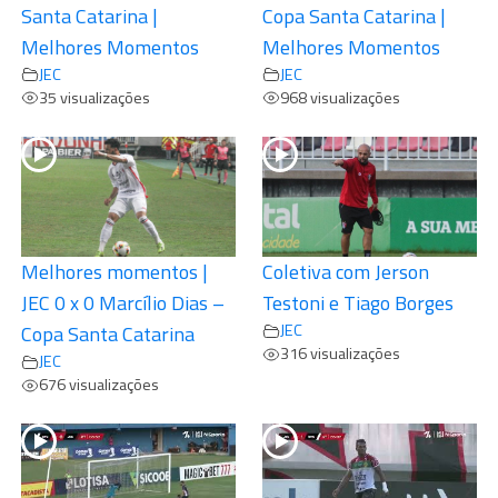
Santa Catarina |
Copa Santa Catarina |
Melhores Momentos
Melhores Momentos
JEC
JEC
35 visualizações
968 visualizações
Melhores momentos |
Coletiva com Jerson
JEC 0 x 0 Marcílio Dias –
Testoni e Tiago Borges
JEC
Copa Santa Catarina
316 visualizações
JEC
676 visualizações