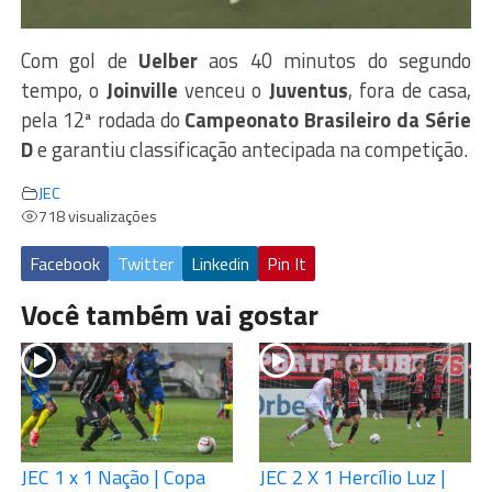
Com gol de
Uelber
aos 40 minutos do segundo
tempo, o
Joinville
venceu o
Juventus
, fora de casa,
pela 12ª rodada do
Campeonato Brasileiro da Série
D
e garantiu classificação antecipada na competição.
JEC
718 visualizações
Facebook
Twitter
Linkedin
Pin It
Você também vai gostar
JEC 1 x 1 Nação | Copa
JEC 2 X 1 Hercílio Luz |