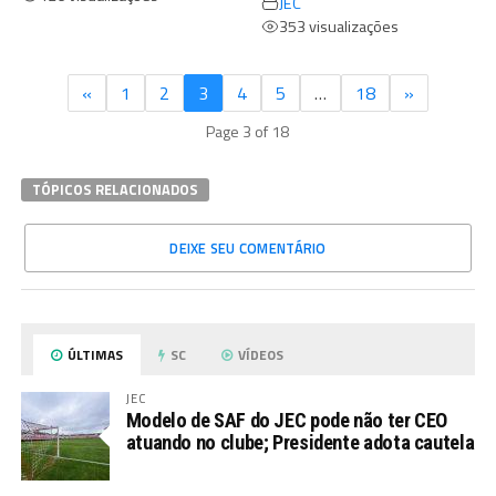
JEC
353 visualizações
«
1
2
3
4
5
…
18
»
Page 3 of 18
TÓPICOS RELACIONADOS
DEIXE SEU COMENTÁRIO
ÚLTIMAS
SC
VÍDEOS
JEC
Modelo de SAF do JEC pode não ter CEO
atuando no clube; Presidente adota cautela