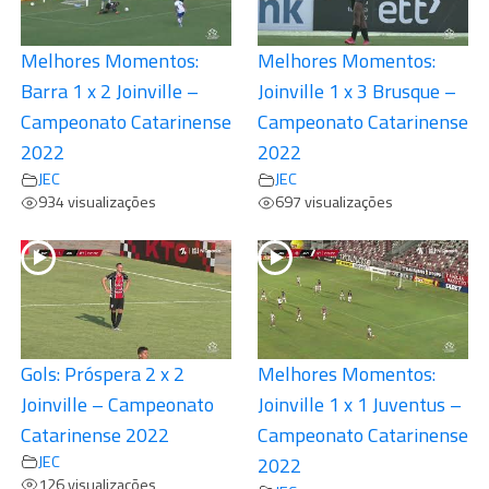
Melhores Momentos:
Melhores Momentos:
Barra 1 x 2 Joinville –
Joinville 1 x 3 Brusque –
Campeonato Catarinense
Campeonato Catarinense
2022
2022
JEC
JEC
934 visualizações
697 visualizações
Gols: Próspera 2 x 2
Melhores Momentos:
Joinville – Campeonato
Joinville 1 x 1 Juventus –
Catarinense 2022
Campeonato Catarinense
JEC
2022
126 visualizações