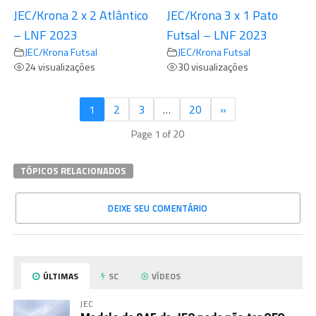
JEC/Krona 2 x 2 Atlântico
JEC/Krona 3 x 1 Pato
– LNF 2023
Futsal – LNF 2023
JEC/Krona Futsal
JEC/Krona Futsal
24 visualizações
30 visualizações
1
2
3
…
20
»
Page 1 of 20
TÓPICOS RELACIONADOS
DEIXE SEU COMENTÁRIO
ÚLTIMAS
SC
VÍDEOS
JEC