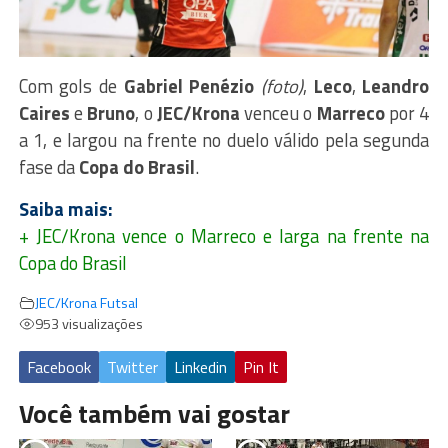
Com gols de
Gabriel Penézio
(foto)
,
Leco
,
Leandro
Caires
e
Bruno
, o
JEC/Krona
venceu o
Marreco
por 4
a 1, e largou na frente no duelo válido pela segunda
fase da
Copa do Brasil
.
Saiba mais:
+
JEC/Krona vence o Marreco e larga na frente na
Copa do Brasil
JEC/Krona Futsal
953 visualizações
Facebook
Twitter
Linkedin
Pin It
Você também vai gostar