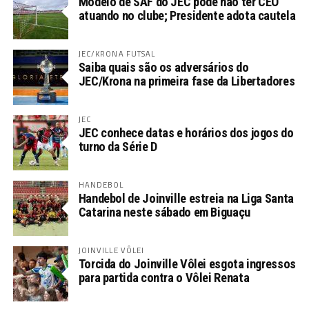
Modelo de SAF do JEC pode não ter CEO
atuando no clube; Presidente adota cautela
JEC/KRONA FUTSAL
Saiba quais são os adversários do
JEC/Krona na primeira fase da Libertadores
JEC
JEC conhece datas e horários dos jogos do
turno da Série D
HANDEBOL
Handebol de Joinville estreia na Liga Santa
Catarina neste sábado em Biguaçu
JOINVILLE VÔLEI
Torcida do Joinville Vôlei esgota ingressos
para partida contra o Vôlei Renata