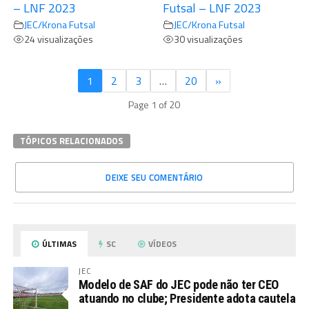
– LNF 2023
Futsal – LNF 2023
JEC/Krona Futsal
JEC/Krona Futsal
24 visualizações
30 visualizações
1
2
3
…
20
»
Page 1 of 20
TÓPICOS RELACIONADOS
DEIXE SEU COMENTÁRIO
ÚLTIMAS
SC
VÍDEOS
JEC
Modelo de SAF do JEC pode não ter CEO
atuando no clube; Presidente adota cautela