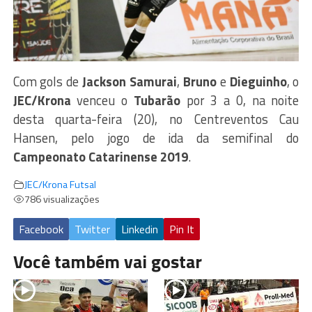
Com gols de
Jackson Samurai
,
Bruno
e
Dieguinho
, o
JEC/Krona
venceu o
Tubarão
por 3 a 0, na noite
desta quarta-feira (20), no Centreventos Cau
Hansen, pelo jogo de ida da semifinal do
Campeonato Catarinense 2019
.
JEC/Krona Futsal
786 visualizações
Facebook
Twitter
Linkedin
Pin It
Você também vai gostar