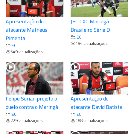
Apresentação do
JEC 0X0 Maringá –
atacante Matheus
Brasileiro Série D
JEC
Pimenta
494 visualizações
JEC
549 visualizações
Felipe Surian projeta o
Apresentação do
duelo contra o Maringá
atacante David Batista
JEC
JEC
229 visualizações
188 visualizações