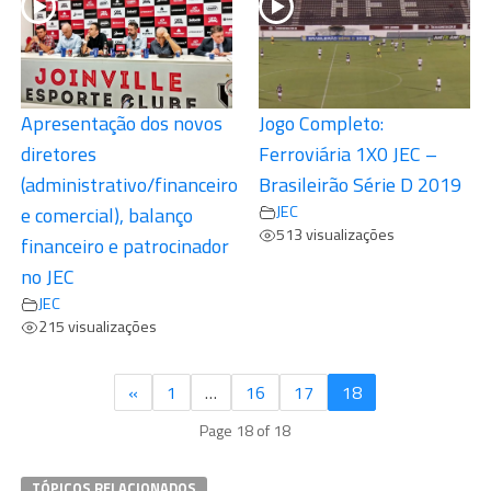
Apresentação dos novos
Jogo Completo:
diretores
Ferroviária 1X0 JEC –
(administrativo/financeiro
Brasileirão Série D 2019
JEC
e comercial), balanço
513 visualizações
financeiro e patrocinador
no JEC
JEC
215 visualizações
«
1
…
16
17
18
Page 18 of 18
TÓPICOS RELACIONADOS