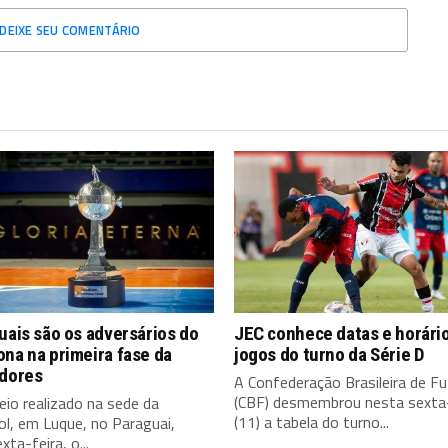
DEIXE SEU COMENTÁRIO
uais são os adversários do
JEC conhece datas e horári
na na primeira fase da
jogos do turno da Série D
adores
A Confederação Brasileira de Fu
(CBF) desmembrou nesta sexta-
io realizado na sede da
(11) a tabela do turno...
l, em Luque, no Paraguai,
xta-feira, o...