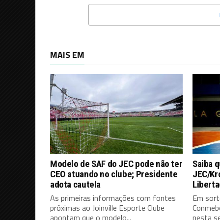
MAIS EM
Modelo de SAF do JEC pode não ter
Saiba q
CEO atuando no clube; Presidente
JEC/Kro
adota cautela
Libert
As primeiras informações com fontes
Em sorte
próximas ao Joinville Esporte Clube
Conmebo
apontam que o modelo...
nesta se