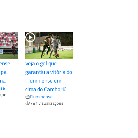
nense
Veja o gol que
opa
garantiu a vitória do
ina
Fluminense em
nse
cima do Camboriú
ações
Fluminense
781 visualizações