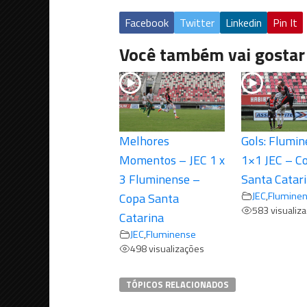
Facebook
Twitter
Linkedin
Pin It
Você também vai gostar
Melhores
Gols: Flumi
Momentos – JEC 1 x
1×1 JEC – C
3 Fluminense –
Santa Catar
JEC
,
Flumine
Copa Santa
583 visualiz
Catarina
JEC
,
Fluminense
498 visualizações
TÓPICOS RELACIONADOS