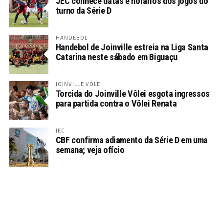
JEC conhece datas e horários dos jogos do
turno da Série D
HANDEBOL
Handebol de Joinville estreia na Liga Santa
Catarina neste sábado em Biguaçu
JOINVILLE VÔLEI
Torcida do Joinville Vôlei esgota ingressos
para partida contra o Vôlei Renata
JEC
CBF confirma adiamento da Série D em uma
semana; veja ofício