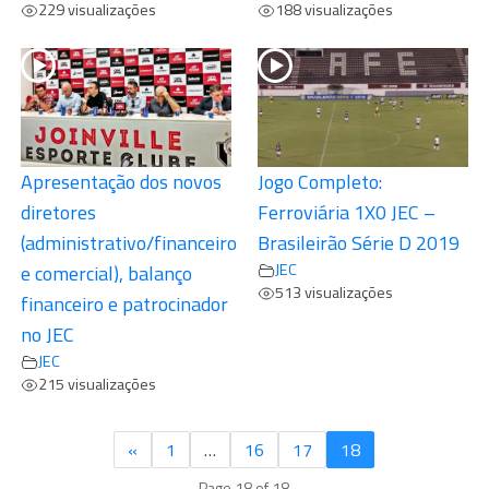
229 visualizações
188 visualizações
Apresentação dos novos
Jogo Completo:
diretores
Ferroviária 1X0 JEC –
(administrativo/financeiro
Brasileirão Série D 2019
JEC
e comercial), balanço
513 visualizações
financeiro e patrocinador
no JEC
JEC
215 visualizações
«
1
…
16
17
18
Page 18 of 18