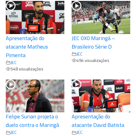
Apresentação do
JEC 0X0 Maringá –
atacante Matheus
Brasileiro Série D
JEC
Pimenta
494 visualizações
JEC
548 visualizações
Felipe Surian projeta o
Apresentação do
duelo contra o Maringá
atacante David Batista
JEC
JEC