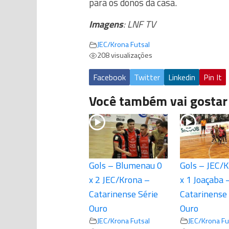
para os donos da casa.
Imagens
: LNF TV
JEC/Krona Futsal
208 visualizações
Facebook
Twitter
Linkedin
Pin It
Você também vai gostar
Gols – Blumenau 0
Gols – JEC/K
x 2 JEC/Krona –
x 1 Joaçaba 
Catarinense Série
Catarinense 
Ouro
Ouro
JEC/Krona Futsal
JEC/Krona Fu