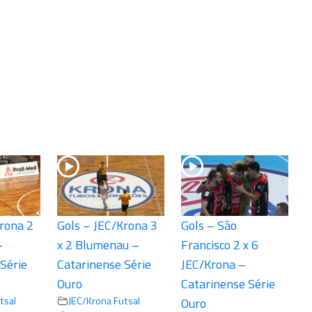
rona 2
Gols – JEC/Krona 3
Gols – São
–
x 2 Blumenau –
Francisco 2 x 6
Série
Catarinense Série
JEC/Krona –
Ouro
Catarinense Série
tsal
JEC/Krona Futsal
Ouro