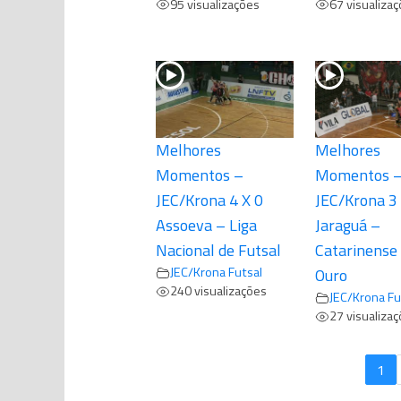
95 visualizações
67 visualiza
Melhores
Melhores
Momentos –
Momentos 
JEC/Krona 4 X 0
JEC/Krona 3 
Assoeva – Liga
Jaraguá –
Nacional de Futsal
Catarinense 
JEC/Krona Futsal
Ouro
240 visualizações
JEC/Krona Fu
27 visualiza
1