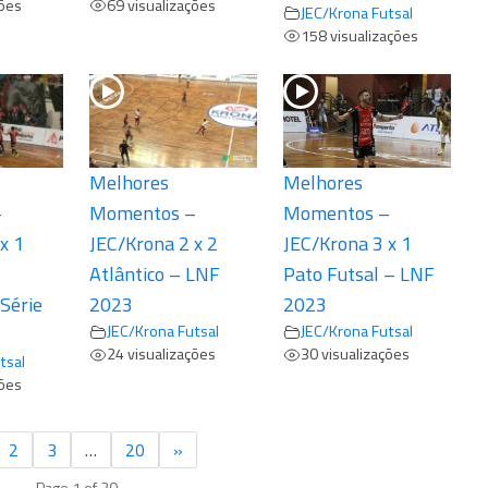
ções
69 visualizações
JEC/Krona Futsal
158 visualizações
Melhores
Melhores
–
Momentos –
Momentos –
x 1
JEC/Krona 2 x 2
JEC/Krona 3 x 1
Atlântico – LNF
Pato Futsal – LNF
Série
2023
2023
JEC/Krona Futsal
JEC/Krona Futsal
24 visualizações
30 visualizações
tsal
ções
2
3
…
20
»