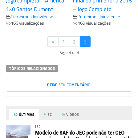
Jogo completo – América
Final da primeirona 2018
1×0 Santos Dumont
– Jogo Completo
Primeirona Joinvilense
Primeirona Joinvilense
166 visualizações
169 visualizações
«
1
2
3
Page 3 of 3
TÓPICOS RELACIONADOS
DEIXE SEU COMENTÁRIO
ÚLTIMAS
SC
VÍDEOS
JEC
Modelo de SAF do JEC pode não ter CEO