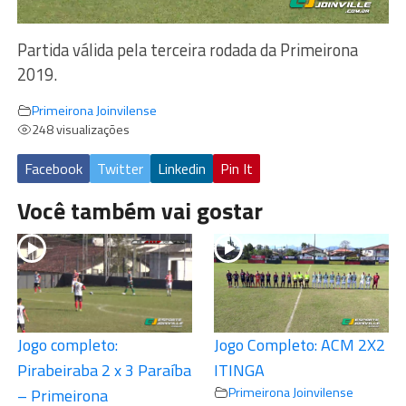
Partida válida pela terceira rodada da Primeirona
2019.
Primeirona Joinvilense
248 visualizações
Facebook
Twitter
Linkedin
Pin It
Você também vai gostar
Jogo completo:
Jogo Completo: ACM 2X2
Pirabeiraba 2 x 3 Paraíba
ITINGA
Primeirona Joinvilense
– Primeirona