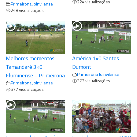
224 visualizações
Primeirona Joinvilense
248 visualizações
Melhores momentos:
América 1×0 Santos
Tamandaré 3×0
Dumont
Primeirona Joinvilense
Fluminense – Primeirona
373 visualizações
Primeirona Joinvilense
577 visualizações