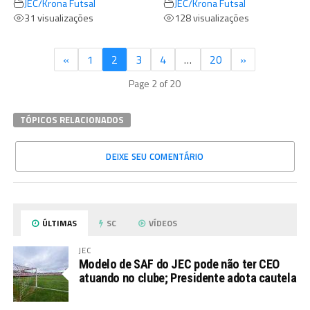
JEC/Krona Futsal
JEC/Krona Futsal
31 visualizações
128 visualizações
«
1
2
3
4
…
20
»
Page 2 of 20
TÓPICOS RELACIONADOS
DEIXE SEU COMENTÁRIO
ÚLTIMAS
SC
VÍDEOS
JEC
Modelo de SAF do JEC pode não ter CEO
atuando no clube; Presidente adota cautela