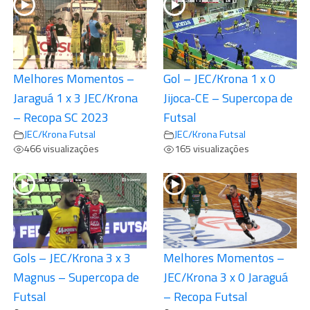
Melhores Momentos –
Gol – JEC/Krona 1 x 0
Jaraguá 1 x 3 JEC/Krona
Jijoca-CE – Supercopa de
– Recopa SC 2023
Futsal
JEC/Krona Futsal
JEC/Krona Futsal
466 visualizações
165 visualizações
Gols – JEC/Krona 3 x 3
Melhores Momentos –
Magnus – Supercopa de
JEC/Krona 3 x 0 Jaraguá
Futsal
– Recopa Futsal