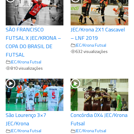
SÃO FRANCISCO
JEC/Krona 2X1 Cascavel
FUTSAL X JEC/KRONA –
– LNF 2019
JEC/Krona Futsal
COPA DO BRASIL DE
632 visualizações
FUTSAL
JEC/Krona Futsal
810 visualizações
São Lourenço 3×7
Concórdia 0X4 JEC/Krona
JEC/Krona
Futsal
JEC/Krona Futsal
JEC/Krona Futsal