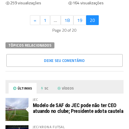
259 visualizações
164 visualizações
«
1
…
18
19
20
Page 20 of 20
TÓPICOS RELACIONADOS
DEIXE SEU COMENTÁRIO
ÚLTIMAS
SC
VÍDEOS
JEC
Modelo de SAF do JEC pode não ter CEO
atuando no clube; Presidente adota cautela
JEC/KRONA FUTSAL