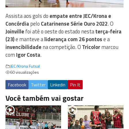
Assista aos gols do
empate entre JEC/Krona e
Concórdia
pelo
Catarinense Série Ouro 2022
. O
Joinville
foi até o oeste do estado nesta
terça-feira
(23)
e manteve a
liderança com 26 pontos
e a
invencibilidade
na competição. O
Tricolor
marcou
com
Igor Costa
.
JEC/Krona Futsal
60 visualizações
Facebook
Twitter
Linkedin
Pin It
Você também vai gostar