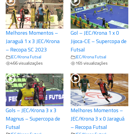
Melhores Momentos –
Gol – JEC/Krona 1 x 0
Jaraguá 1 x 3 JEC/Krona
Jijoca-CE – Supercopa de
– Recopa SC 2023
Futsal
JEC/Krona Futsal
JEC/Krona Futsal
466 visualizações
165 visualizações
Gols – JEC/Krona 3 x 3
Melhores Momentos –
Magnus – Supercopa de
JEC/Krona 3 x 0 Jaraguá
Futsal
– Recopa Futsal