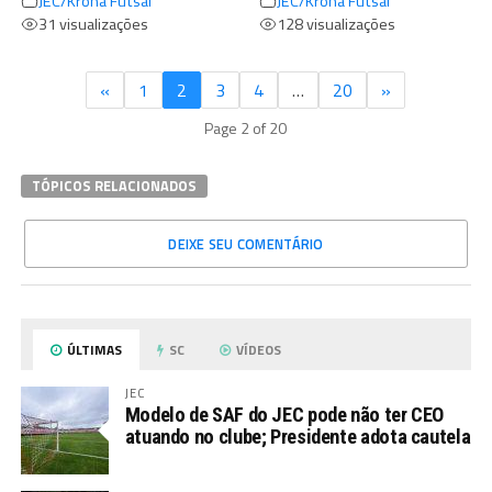
JEC/Krona Futsal
JEC/Krona Futsal
31 visualizações
128 visualizações
«
1
2
3
4
…
20
»
Page 2 of 20
TÓPICOS RELACIONADOS
DEIXE SEU COMENTÁRIO
ÚLTIMAS
SC
VÍDEOS
JEC
Modelo de SAF do JEC pode não ter CEO
atuando no clube; Presidente adota cautela